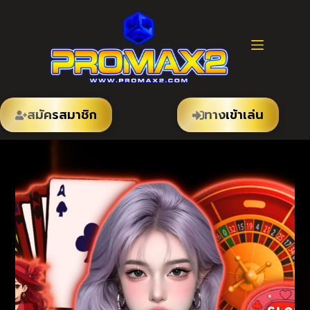
Skip
to
content
ทางเข้าเล่น
สมัครสมาชิก