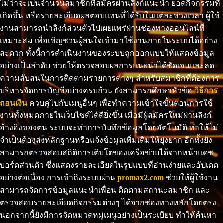
ไม่ว่าจะเป็นจำนวนสมาชิกที่สมัครผ่านลิงก์แนะนำ ยอดกิจกรรมที่
เกิดขึ้น หรือรายละเอียดผลตอบแทนที่ได้รับในแต่ละช่วงเวลา ผู้ใช้
งานสามารถนำลิงก์ส่วนตัวไปเผยแพร่ผ่านช่องทางออนไลน์ที่
เหมาะสม เพื่อเชิญชวนผู้สนใจเข้ามาใช้งานภายในระบบได้อย่าง
สะดวก ทั้งนี้การดำเนินงานของระบบถูกออกแบบให้แสดงข้อมูล
อย่างเป็นลำดับ ช่วยให้ตรวจสอบผลการแนะนำได้ชัดเจนและลด
ความสับสนในการติดตามรายการต่างๆ สำหรับสมาชิกที่ต้องการ
บริหารจัดการบัญชีอย่างครบถ้วน ยังสามารถศึกษาหัวข้อ
วิธีการ
ถอนเงิน
ควบคู่ไปกับเมนูอื่นๆ เพื่อทำความเข้าใจขั้นตอนการใช้
งานทั้งหมดภายในเว็บไซต์ได้ดียิ่งขึ้น เมื่อมีผู้สมัครใหม่ผ่านลิงก์
อ้างอิงของตน ระบบจะทำการบันทึกข้อมูลโดยอัตโนมัติ ทำให้ไม่
จำเป็นต้องส่งหลักฐานหรือแจ้งข้อมูลเพิ่มเติมให้ยุ่งยาก อีกทั้งยัง
สามารถตรวจสอบสถิติการเติบโตของเครือข่ายได้จากหน้าแดช
บอร์ดส่วนตัว ซึ่งแสดงรายละเอียดในรูปแบบที่อ่านง่ายและอัปเดต
อย่างต่อเนื่อง การเข้าถึงระบบผ่าน
promax2.com
ช่วยให้ผู้ใช้งาน
สามารถจัดการข้อมูลแนะนำเพื่อน ติดตามสถานะสมาชิก และ
ตรวจสอบรายละเอียดกิจกรรมต่างๆ ได้จากช่องทางหลักโดยตรง
นอกจากนี้ยังมีการจัดหมวดหมู่เมนูอย่างเป็นระเบียบ ทำให้ค้นหา