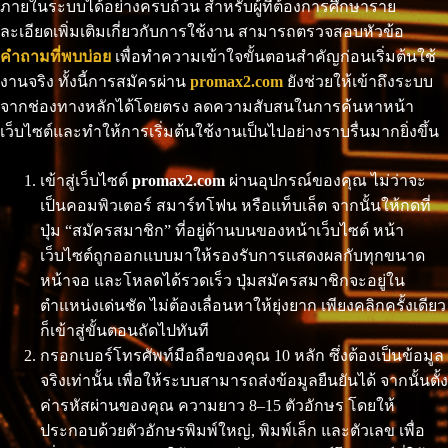
ภายในระบบได้อย่างครบถ้วน สำหรับผู้ที่ต้องการศึกษาราย
ละเอียดเพิ่มเติมเกี่ยวกับการใช้งาน สามารถตรวจสอบหัวข้อ
คำถามที่พบบ่อย
เพื่อทำความเข้าใจขั้นตอนสำคัญก่อนเริ่มต้นใช้
งานจริง ทั้งนี้การสมัครผ่าน
promax2.com
ยังช่วยให้เข้าถึงระบบ
จากช่องทางหลักได้โดยตรง ลดความสับสนในการค้นหาหน้า
เว็บไซต์และทำให้การเริ่มต้นใช้งานเป็นไปอย่างราบรื่นมากยิ่งขึ้น
เข้าสู่เว็บไซต์
promax2.com
ผ่านอุปกรณ์ของคุณ ไม่ว่าจะ
เป็นคอมพิวเตอร์ สมาร์ทโฟน หรือแท็บเล็ต จากนั้นให้กดที่
ปุ่ม “สมัครสมาชิก” ที่อยู่ด้านบนของหน้าเว็บไซต์ หน้า
เว็บไซต์ถูกออกแบบมาให้รองรับการแสดงผลกับทุกขนาด
หน้าจอ และโหลดได้รวดเร็ว ปุ่มสมัครสมาชิกจะอยู่ใน
ตำแหน่งเด่นชัด ไม่ต้องเลื่อนหาให้ยุ่งยาก เพียงคลิกครั้งเดียว
ก็เข้าสู่ขั้นตอนถัดไปทันที
กรอกเบอร์โทรศัพท์มือถือของคุณ 10 หลัก ซึ่งต้องเป็นข้อมูล
จริงเท่านั้น เพื่อให้ระบบสามารถส่งข้อมูลยืนยันได้ จากนั้นตั้ง
ค่ารหัสผ่านของคุณ ความยาว 8–15 ตัวอักษร โดยให้
ประกอบด้วยตัวอักษรพิมพ์ใหญ่, พิมพ์เล็ก และตัวเลข เพื่อ